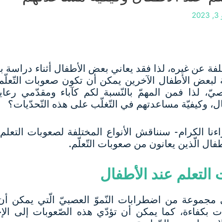
20
تلفة عن غيره، لذا فقد يعاني بعض الأطفال أثناء دراس
 لبعض الأطفال الآخرين يمكن أن تكون صعوبات التّعلّم ت
خصيّ، لذا فمن المهمّ بالنّسبة لكم كآباء ومقدّمي رعا
، وكيفيّة مساعدتهم في التّغلّب على هذه التّحدّيات؟
ّاءنا الكرام- سنناقش الأنواع المختلفة لصعوبات التعلم 
فال الّذين يعانون من صعوبات التّعلّم.
ت التعلم عند الأطفال
ى مجموعة من اضطرابات النّموّ العصبيّ الّتي يمكن أ
ومات بكفاءة، كما يمكن أن تؤدّي هذه الصّعوبات إلى ال