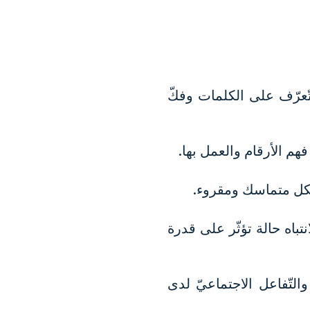
ّعرّف على الكلمات وفكّ
هم الأرقام والعمل بها.
بشكل متماسك ومقروء.
باه حالة تؤثّر على قدرة
التّفاعل الاجتماعيّ لدى