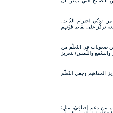
 النّصائح التي يمكن أن
ن تدنّي احترام الذّات،
ة تركّز على نقاط قوّتهم
من صعوبات في التّعلّم من
 والسّمع واللّمس) لتعزيز
ز المفاهيم وجعل التّعلّم
ّم من دعم إضافيّ، مثل: