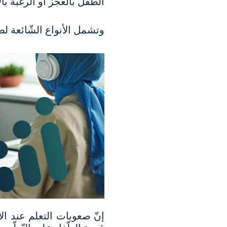
الطّفل بالعجز أو الرغبة ب
وتشمل الأنواع الشّائعة لص
إنّ صعوبات التعلم عند ا