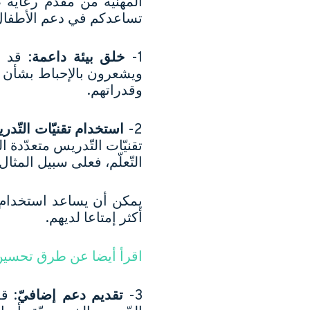
المهنيّة من مقدّم رعاية
تساعدكم في دعم الأطفال ا
1-
خلق بيئة داعمة
: قد ي
ويشعرون بالإحباط بشأن أد
وقدراتهم.
2-
استخدام تقنيّات التّد
تقنيّات التّدريس متعدّدة 
التّعلّم، فعلى سبيل المثال:
يمكن أن يساعد استخدام الب
أكثر إمتاعا لديهم.
اقرأ أيضا عن طرق تحسين
3-
تقديم دعم إضافيّ
: ق