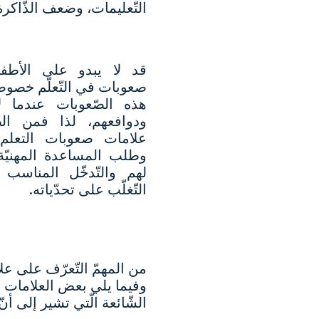
التّعليمات، وضعف الذّاكرة
قد لا يبدو على الأطفا
صعوبات في التّعلّم خصوص
هذه الصّعوبات عندما لا 
ودوافعهم، لذا فمن الض
علامات صعوبات التعلم 
وطلب المساعدة المهنيّة ا
لهم والتّدخّل المناسب
التّغلّب على تحدّياته.
من المهمّ التّعرّف على علا
وفيما يلي بعض العلامات
الشّائعة الّتي تشير إلى أن