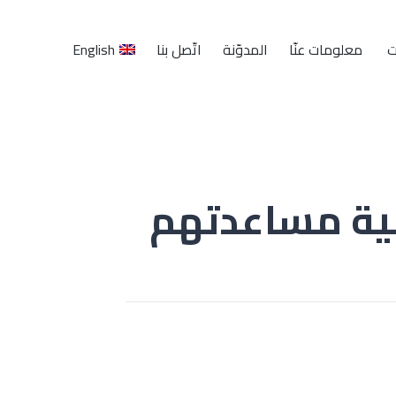
English
ت
معلومات عنّا
المدوّنة
اتّصل بنا
فية مساعدتهم