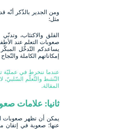
ومن الجدير بالذّكر أنّه ق
مثل:
القلق والاكتئاب، وتدنّي
صعوبات التعلم عند الأطفال
يساعدكم التّدخّل المبكّ
إمكاناتهم الكاملة والنّجاح أ
عندما ننخرط في عمليّة تعل
النّشط والتّعلّم السّلبي
المقالة.
ثانيا: علامات صعو
يمكن أن تظهر صعوبات الت
عنها؛ صعوبة في إتقان مهار