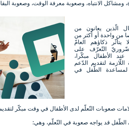
، ومشاكل الانتباه، وصعوبة معرفة الوقت، وصعوبة البقاء
ل الّذين يعانون من
ا من واحدة أو أكثر من
يتأثّر ذكاؤهم العامّ
ّروريّ التّعرّف على
عند الأطفال مبكّرا،
للّازمة لتقديم الدّعم
 لمساعدة الطّفل في
مات صعوبات التّعلّم لدى الأطفال في وقت مبكّر لتقديم ال
ّ الطّفل قد يواجه صعوبة في التّعلّم، وهي: