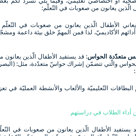
 صحّيّة أو اختصاصيّ تعليميّ، وفيما يلي نسرد لكم بعض
لّذين يعانون من صعوبات في التّعلّم:
عاني الأطفال الّذين يعانون من صعوبات في التّعلّم م
ائهم الأكاديميّ، لذا فمن المهمّ خلق بيئة داعمة ومشجّع
ريس متعدّدة الحواس
: قد يستفيد الأطفال الّذين يعانون 
الحواس والّتي تتضمّن إشراك حواسّ متعدّدة، مثل: (البصر
طاقات التّعليميّة والألعاب والأنشطة العمليّة في تعزي
 أداء الطلاب في دراستهم
د يستفيد الأطفال الّذين يعانون من صعوبات في التّعل