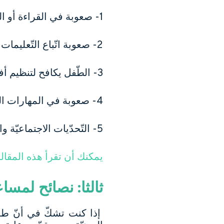
1- صعوبة في القراءة أو الكتابة أو الرّياضيّات.
2- صعوبة اتّباع التّعليمات أو الانتباه في الفصل.
3- الطّفل يكافح لتنظيم أفكاره.
4- صعوبة في المهارات الحركيّة الدّقيقة، مثل: إمساك قلم رصاص أو مقصّ.
5- التّحدّيات الاجتماعيّة والعاطفيّة، مثل: صعوبة تكوين صداقات أو إدارة العواطف.
يمكنك أن تقرأ هذه المقالة حول 7 أساليب تعلم، وكيفية دم
ثالثا: نصائح لمسا
إذا كنت تشكّ في أنّ طفل