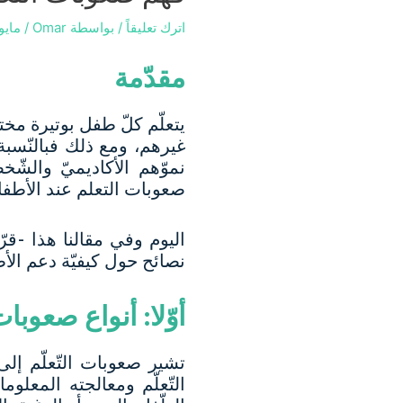
اترك تعليقاً
/ بواسطة
Omar
/
مايو 3, 23
مقدّمة
يتعلّم كلّ طفل بوتيرة مخ
غيرهم، ومع ذلك فبالنّسبة
نموّهم الأكاديميّ والشّ
صعوبات التعلم عند الأطفال
اليوم وفي مقالنا هذا -قر
نصائح حول كيفيّة دعم الأط
أوّلا: أنواع صعوبا
تشير صعوبات التّعلّم إل
التّعلّم ومعالجته المعل