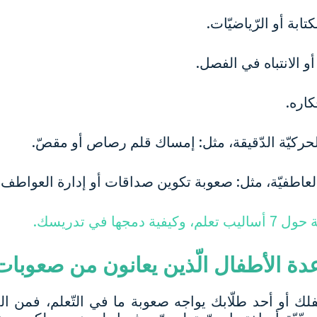
جها في تدريسك.
عدة الأطفال الّذين يعانون من صعوبات ا
ك أو أحد طلّابك يواجه صعوبة ما في التّعلم، فمن ا