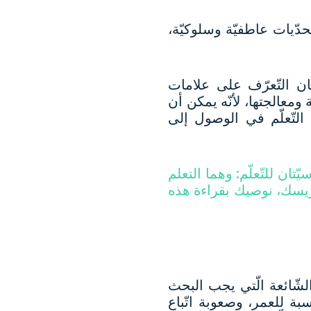
حدّيات عاطفيّة وسلوكيّة،
ان التّعرّف على علامات
ومعالجتها، لأنّه يمكن أن
التّعلّم في الوصول إلى
ان للتّعلّم: وهما التعلم
دريسك، نوصيك بقراءة هذه
شّائعة الّتي يجب البحث
سبة للعمر، وصعوبة اتّباع