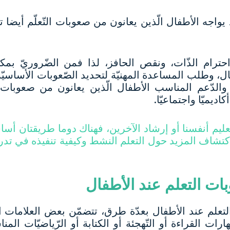
د يواجه الأطفال الّذين يعانون من صعوبات التّعلّم أيضا ت
 احترام الذّات، ونقص الحافز، لذا فمن الضّروريّ بمك
، وطلب المساعدة المهنيّة لتحديد الصّعوبات الأساسيّة 
ر والدّعم المناسب الأطفال الّذين يعانون من صعوبات 
كاديميّا واجتماعيّا.
يم أنفسنا أو إرشاد الآخرين، فهناك دوما طريقتان أساسيّت
ّ، لاكتشاف المزيد حول التعلم النشط وكيفية تنفيذه في ت
بات التعلم عند الأطفال
علم عند الأطفال بعدّة طرق، تتضمّن بعض العلامات ال
ات القراءة أو التّهجئة أو الكتابة أو الرّياضيّات المنا