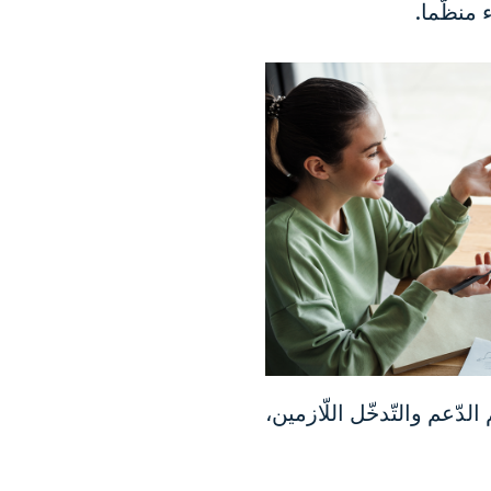
 منظّما.
دّعم والتّدخّل اللّازمين،