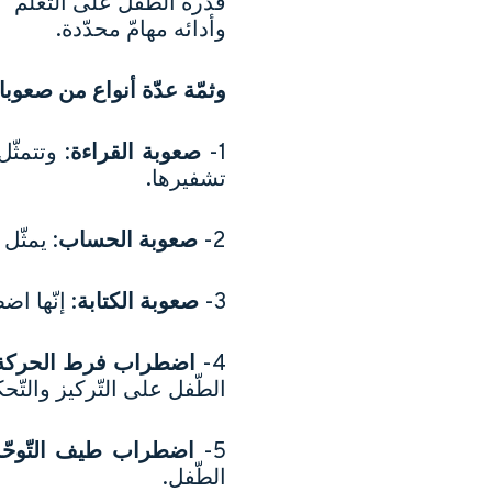
قدرة الطّفل على التّعلّم
وأدائه مهامّ محدّدة.
وثمّة عدّة أنواع من صعوبات
1-
صعوبة القراءة
: وتتمثّ
تشفيرها.
2-
صعوبة الحساب
: يمثّل
3-
صعوبة الكتابة
: إنّها ا
4-
اضطراب فرط الحركة و
الطّفل على التّركيز والتّ
5-
اضطراب طيف التّوحّد
الطّفل.